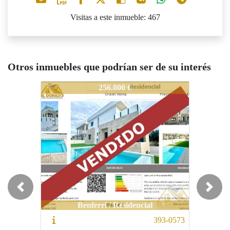
Visitas a este inmueble: 467
Otros inmuebles que podrían ser de su interés
08-0496
308-0496
308-0496
256.000 €
465.000 €
Previous
Next
Benferri / Residencial
Orihuela / Vistabella Golf
Ori
393-0573
308-0639