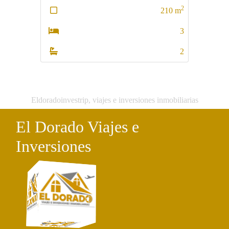
2
2
210
m
138
m
3
3
2
3
Eldoradoinvestrip, viajes e inversiones inmobiliarias
El Dorado Viajes e
Inversiones